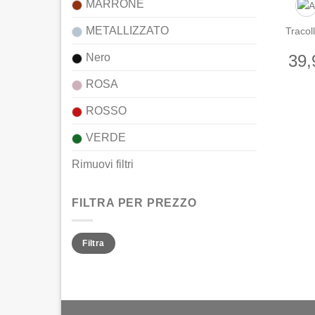
MARRONE
METALLIZZATO
Tracol
39,
Nero
ROSA
ROSSO
VERDE
Rimuovi filtri
FILTRA PER PREZZO
Prezzo
Prezzo
Filtra
Min
Max