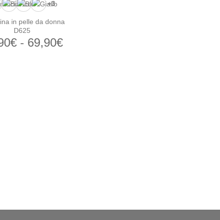
+3
lina in pelle da donna
D625
Fascia
90
€
-
69,90
€
di
prezzo:
da
39,90€
a
69,90€