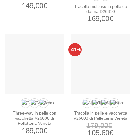
149,00
€
Tracolla multiuso in pelle da
donna D26310
169,00
€
-41%
Three-way in pelle con
Tracolla in pelle e vacchetta
vacchetta V26600 di
V26603 di Pelletteria Veneta
Pelletteria Veneta
179,00
€
189,00
€
Il
Il
105,60
€