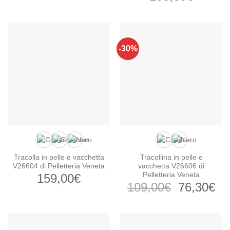
prezzo
prezzo
originale
attuale
era:
è:
179,00€.
105,60
-30%
Tracolla in pelle e vacchetta
Tracollina in pelle e
V26604 di Pelletteria Veneta
vacchetta V26606 di
Pelletteria Veneta
159,00
€
Il
Il
109,00
€
76,30
€
prezzo
pr
originale
at
era:
è: