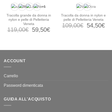
+1
Tracolla grande da donna in
Tracolla da donna in nylon e
nylon e pelle di Pelletteria
pelle di Pelletteria Veneta
Il
Il
Veneta
109,00
€
54,50
€
Il
Il
119,00
€
59,50
€
prezzo
pr
prezzo
prezzo
originale
at
originale
attuale
era:
è:
era:
è:
109,00€.
54
119,00€.
59,50€.
ACCOUNT
Carrello
Password dimenticata
GUIDA ALL’ACQUISTO