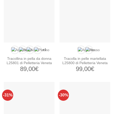
109,00€.
76
+1
Tracollina in pella da donna
Tracolla in pelle martellata
L25801 di Pelletteria Veneta
L25800 di Pelletteria Veneta
89,00
€
99,00
€
-31%
-30%