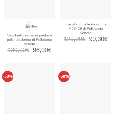
Tracolla in pelle da donna
M26429 di Pelletteria
Veneta
Secchiello estivo in paglia e
Il
Il
129,00
€
90,30
€
pelle da donna di Pelletteria
prezzo
pr
Veneta
Il
Il
139,00
€
96,00
€
originale
at
prezzo
prezzo
era:
è:
originale
attuale
129,00€.
90
era:
è:
139,00€.
96,00€.
-50%
-50%