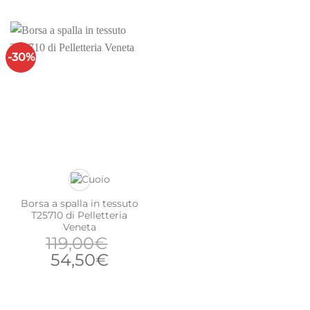
prezzo
prezzo
originale
attuale
era:
è:
129,00€.
64,50€.
-30%
Borsa a spalla in tessuto
T25710 di Pelletteria
Veneta
119,00
€
Il
Il
54,50
€
prezzo
prezzo
originale
attuale
era:
è: