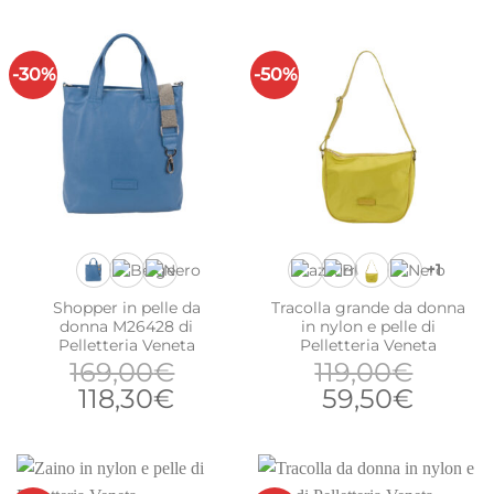
originale
attuale
originale
attua
era:
è:
era:
è:
149,00€.
104,30€.
169,00€.
118,30
-30%
-50%
+1
Shopper in pelle da
Tracolla grande da donna
donna M26428 di
in nylon e pelle di
Pelletteria Veneta
Pelletteria Veneta
169,00
€
119,00
€
Il
Il
Il
Il
118,30
€
59,50
€
prezzo
prezzo
prezzo
prezz
originale
attuale
originale
attual
era:
è:
era:
è: