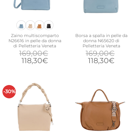
Zaino multiscomparto
Borsa a spalla in pelle da
N26616 in pelle da donna
donna N65620 di
di Pelletteria Veneta
Pelletteria Veneta
169,00
€
169,00
€
Il
Il
Il
Il
118,30
€
118,30
€
prezzo
prezzo
prezzo
prezz
originale
attuale
originale
attua
era:
è:
era:
è:
169,00€.
118,30€.
169,00€.
118,30
-30%