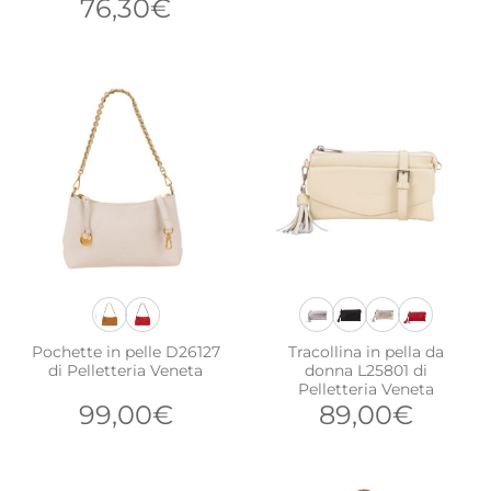
Il
Il
76,30
€
prezzo
prezzo
originale
attuale
era:
è:
109,00€.
76,30€.
Pochette in pelle D26127
Tracollina in pella da
di Pelletteria Veneta
donna L25801 di
Pelletteria Veneta
99,00
€
89,00
€