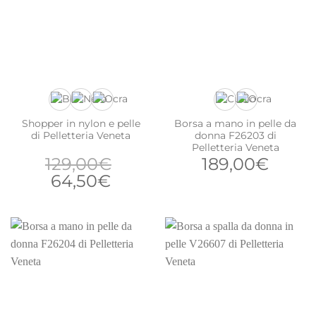
Shopper in nylon e pelle
Borsa a mano in pelle da
di Pelletteria Veneta
donna F26203 di
Pelletteria Veneta
129,00
€
189,00
€
Il
Il
64,50
€
prezzo
prezzo
originale
attuale
era:
è:
129,00€.
64,50€.