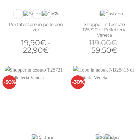
+7
Portatessere in pelle con
Shopper in tessuto
zip
T25720 di Pelletteria
Veneta
19,90
€
-
119,00
€
Fascia
Il
Il
22,90
€
59,50
€
di
prezzo
prezz
prezzo:
originale
attual
da
era:
è:
19,90€
119,00€.
59,50
-50%
-30%
a
22,90€