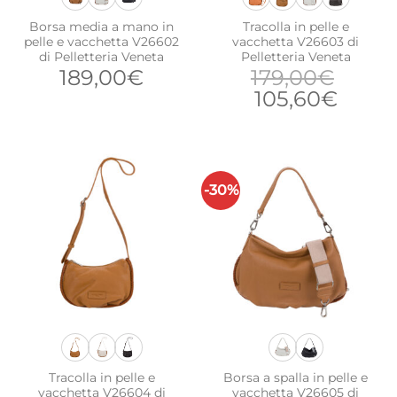
Borsa media a mano in
Tracolla in pelle e
pelle e vacchetta V26602
vacchetta V26603 di
di Pelletteria Veneta
Pelletteria Veneta
189,00
€
179,00
€
Il
Il
105,60
€
prezzo
prezz
originale
attua
era:
è:
179,00€.
105,6
-30%
Tracolla in pelle e
Borsa a spalla in pelle e
vacchetta V26604 di
vacchetta V26605 di