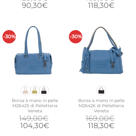
Il
Il
Il
Il
90,30
€
118,30
€
prezzo
prezzo
prezzo
prezz
originale
attuale
originale
attua
era:
è:
era:
è:
129,00€.
90,30€.
169,00€.
118,30
-30%
-30%
Borsa a mano in pelle
Borsa a mano in pelle
M26425 di Pelletteria
M26426 di Pelletteria
Veneta
Veneta
149,00
€
169,00
€
Il
Il
Il
Il
104,30
€
118,30
€
prezzo
prezzo
prezzo
prezz