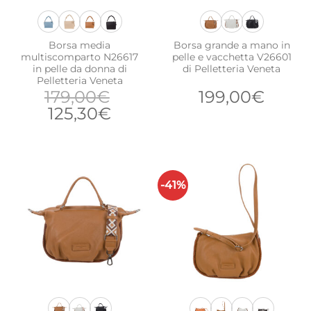
Borsa media
Borsa grande a mano in
multiscomparto N26617
pelle e vacchetta V26601
in pelle da donna di
di Pelletteria Veneta
Pelletteria Veneta
179,00
€
199,00
€
Il
Il
125,30
€
prezzo
prezzo
originale
attuale
era:
è:
179,00€.
125,30€.
-41%