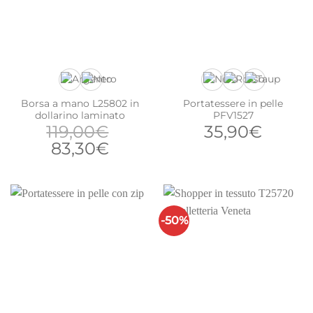
Borsa a mano L25802 in
Portatessere in pelle
dollarino laminato
PFV1527
119,00
€
35,90
€
Il
Il
83,30
€
prezzo
prezzo
originale
attuale
era:
è:
119,00€.
83,30€.
-50%