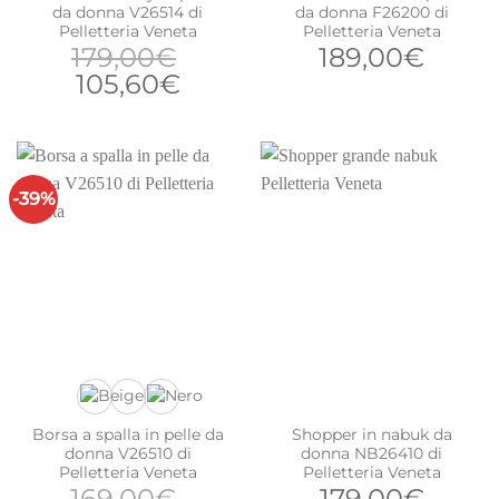
da donna V26514 di
da donna F26200 di
Pelletteria Veneta
Pelletteria Veneta
179,00
€
189,00
€
Il
Il
105,60
€
prezzo
prezzo
originale
attuale
era:
è:
179,00€.
105,60€.
-39%
Borsa a spalla in pelle da
Shopper in nabuk da
donna V26510 di
donna NB26410 di
Pelletteria Veneta
Pelletteria Veneta
169,00
€
179,00
€