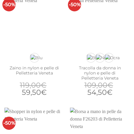
169,00€.
118,30€.
119,00€.
59,50
-50%
-50%
Zaino in nylon e pelle di
Tracolla da donna in
Pelletteria Veneta
nylon e pelle di
Pelletteria Veneta
119,00
€
109,00
€
Il
Il
Il
Il
59,50
€
54,50
€
prezzo
prezzo
prezzo
prezz
originale
attuale
originale
attual
era:
è:
era:
è:
119,00€.
59,50€.
109,00€.
54,50
-50%