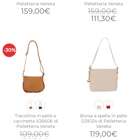
Pelletteria Veneta
Pelletteria Veneta
159,00
€
159,00
€
Il
Il
111,30
€
prezzo
prezz
originale
attual
era:
è:
159,00€.
111,30
-30%
Tracollina in pelle e
Borsa a spalla in pelle
vacchetta V26606 di
D26124 di Pelletteria
Pelletteria Veneta
Veneta
109,00
€
119,00
€