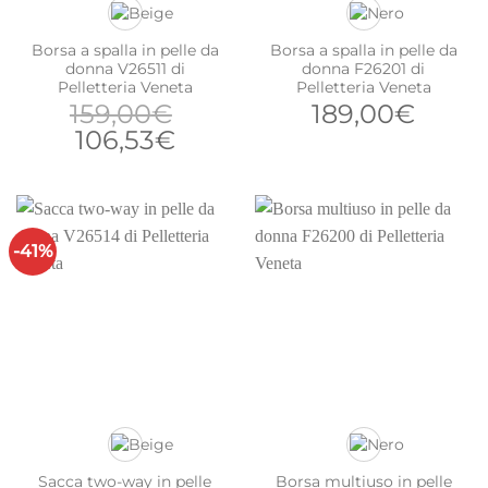
Borsa a spalla in pelle da
Borsa a spalla in pelle da
donna V26511 di
donna F26201 di
Pelletteria Veneta
Pelletteria Veneta
159,00
€
189,00
€
Il
Il
106,53
€
prezzo
prezzo
originale
attuale
era:
è:
159,00€.
106,53€.
-41%
Sacca two-way in pelle
Borsa multiuso in pelle