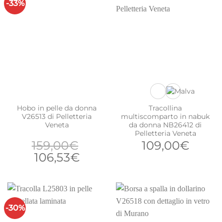
-33%
Hobo in pelle da donna
Tracollina
V26513 di Pelletteria
multiscomparto in nabuk
Veneta
da donna NB26412 di
Pelletteria Veneta
159,00
€
109,00
€
Il
Il
106,53
€
prezzo
prezzo
originale
attuale
era:
è:
159,00€.
106,53€.
-30%