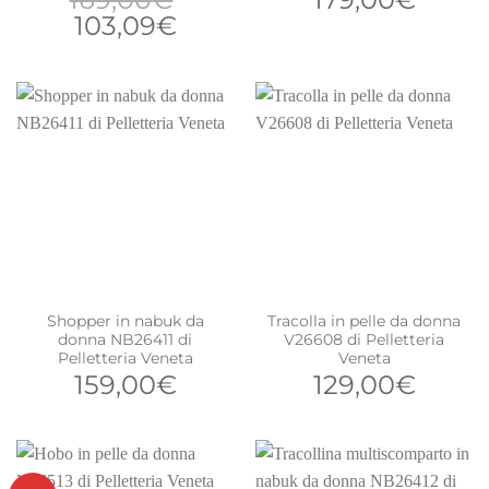
Il
Il
103,09
€
prezzo
prezzo
originale
attuale
era:
è:
169,00€.
103,09€.
Shopper in nabuk da
Tracolla in pelle da donna
donna NB26411 di
V26608 di Pelletteria
Pelletteria Veneta
Veneta
159,00
€
129,00
€