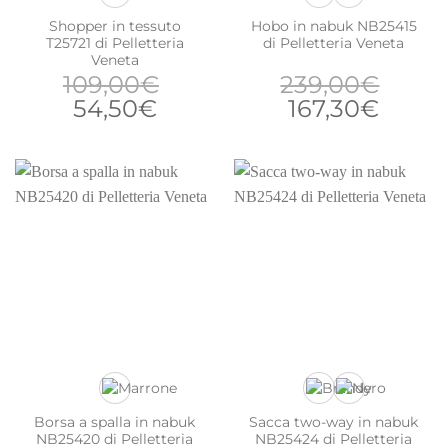
Shopper in tessuto
Hobo in nabuk NB25415
T25721 di Pelletteria
di Pelletteria Veneta
Veneta
109,00
€
239,00
€
Il
Il
Il
Il
54,50
€
167,30
€
prezzo
prezzo
prezzo
prezz
originale
attuale
originale
attua
era:
è:
era:
è:
109,00€.
54,50€.
239,00€.
167,3
Borsa a spalla in nabuk
Sacca two-way in nabuk
NB25420 di Pelletteria
NB25424 di Pelletteria