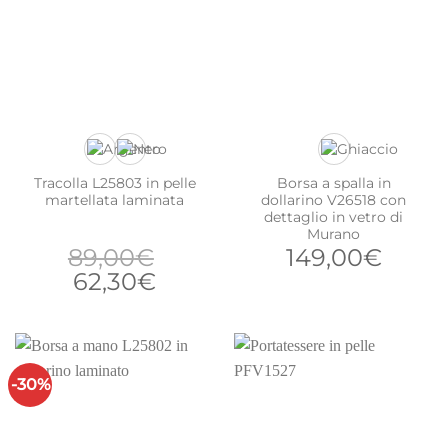
Tracolla L25803 in pelle
Borsa a spalla in
martellata laminata
dollarino V26518 con
dettaglio in vetro di
Murano
89,00
€
149,00
€
Il
Il
62,30
€
prezzo
prezzo
originale
attuale
era:
è:
89,00€.
62,30€.
-30%