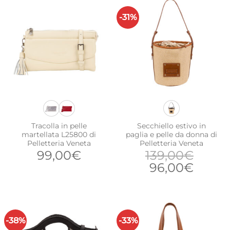
-31%
Tracolla in pelle
Secchiello estivo in
martellata L25800 di
paglia e pelle da donna di
Pelletteria Veneta
Pelletteria Veneta
99,00
€
139,00
€
Il
Il
96,00
€
prezzo
prezz
originale
attua
era:
è:
139,00€.
96,00
-38%
-33%