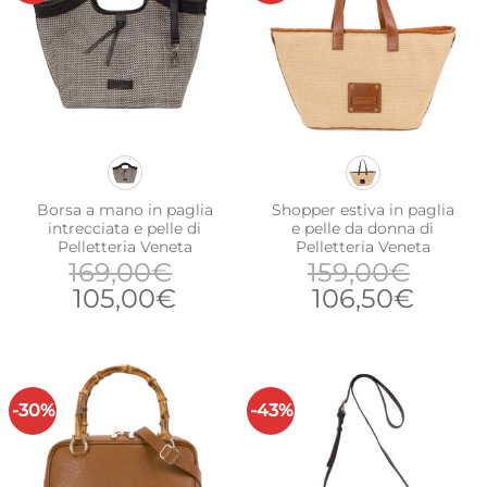
Borsa a mano in paglia
Shopper estiva in paglia
intrecciata e pelle di
e pelle da donna di
Pelletteria Veneta
Pelletteria Veneta
169,00
€
159,00
€
Il
Il
Il
Il
105,00
€
106,50
€
prezzo
prezzo
prezzo
prezz
originale
attuale
originale
attua
era:
è:
era:
è:
169,00€.
105,00€.
159,00€.
106,5
-30%
-43%