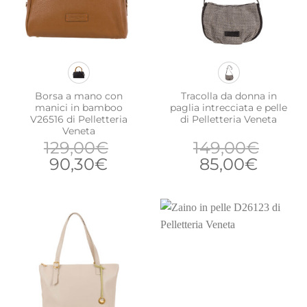
Borsa a mano con
Tracolla da donna in
manici in bamboo
paglia intrecciata e pelle
V26516 di Pelletteria
di Pelletteria Veneta
Veneta
129,00
€
149,00
€
Il
Il
Il
Il
90,30
€
85,00
€
prezzo
prezzo
prezzo
prezz
originale
attuale
originale
attual
era:
è:
era:
è:
129,00€.
90,30€.
149,00€.
85,00