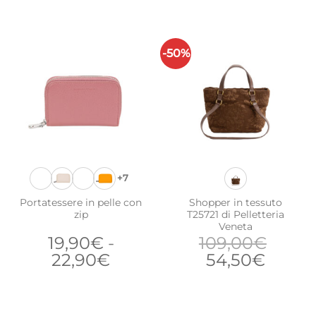
-50%
+7
Portatessere in pelle con
Shopper in tessuto
zip
T25721 di Pelletteria
Veneta
19,90
€
-
109,00
€
Fascia
Il
Il
22,90
€
54,50
€
di
prezzo
prezz
prezzo:
originale
attual
da
era:
è: