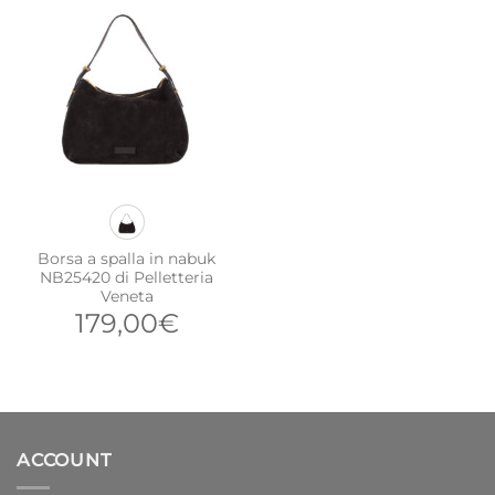
19,90€
109,00€.
54,50
a
22,90€
Borsa a spalla in nabuk
NB25420 di Pelletteria
Veneta
179,00
€
ACCOUNT