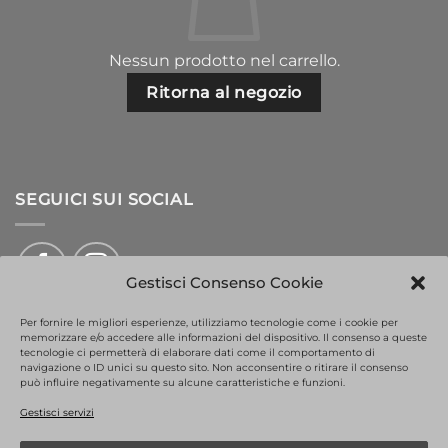
Nessun prodotto nel carrello.
Ritorna al negozio
SEGUICI SUI SOCIAL
Gestisci Consenso Cookie
Per fornire le migliori esperienze, utilizziamo tecnologie come i cookie per
memorizzare e/o accedere alle informazioni del dispositivo. Il consenso a queste
tecnologie ci permetterà di elaborare dati come il comportamento di
This site is protected by reCAPTCHA and the Google
Privacy Policy
navigazione o ID unici su questo sito. Non acconsentire o ritirare il consenso
and
Terms of Service
apply.
può influire negativamente su alcune caratteristiche e funzioni.
PayPal
Visa
MasterCard
Bank
Gestisci servizi
Transfer
INFORMAZIONI COOKIES
DICHIARAZIONE SULLA PRIVACY