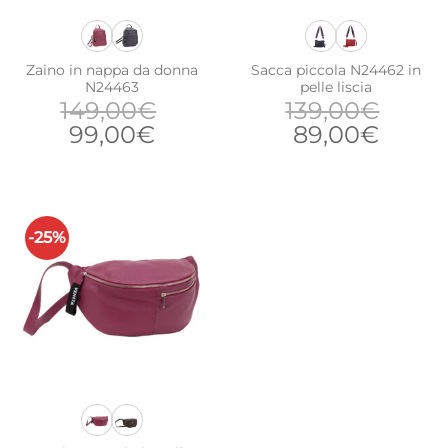
Zaino in nappa da donna
Sacca piccola N24462 in
N24463
pelle liscia
149,00
€
139,00
€
Il
Il
Il
Il
99,00
€
89,00
€
prezzo
prezzo
prezzo
prezz
originale
attuale
originale
attua
era:
è:
era:
è:
149,00€.
99,00€.
139,00€.
89,00
-25%