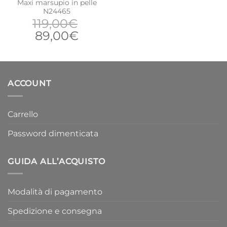
Maxi marsupio in pelle
N24465
119,00
€
Il
Il
89,00
€
prezzo
prezzo
originale
attuale
era:
è:
119,00€.
89,00€.
ACCOUNT
Carrello
Password dimenticata
GUIDA ALL’ACQUISTO
Modalità di pagamento
Spedizione e consegna