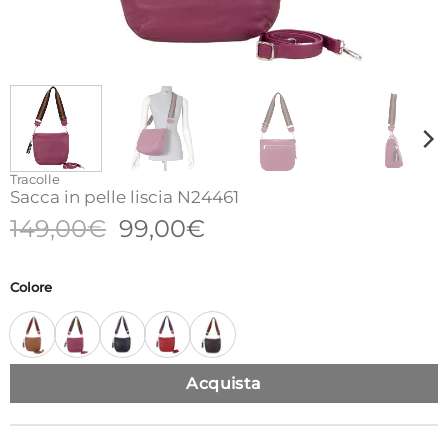
Tracolle
Sacca in pelle liscia N24461
Il
Il
149,00
€
99,00
€
prezzo
prezzo
originale
attuale
Colore
era:
è:
149,00€.
99,00€.
Acquista