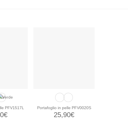
elle PFV1517L
Portafoglio in pelle PFV0020S
00
€
25,90
€