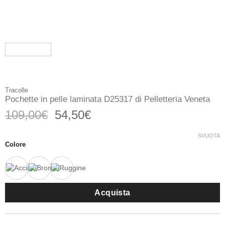
Tracolle
Pochette in pelle laminata D25317 di Pelletteria Veneta
Il
Il
109,00
€
54,50
€
prezzo
prezzo
originale
attuale
SVUOTA
Colore
era:
è:
109,00€.
54,50€.
Acquista