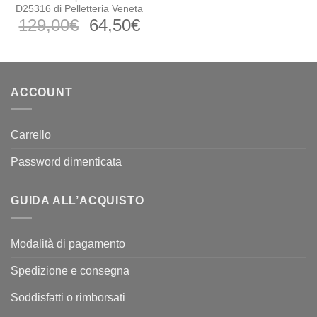
D25316 di Pelletteria Veneta
Il
Il
129,00
€
64,50
€
prezzo
prezzo
originale
attuale
era:
è:
129,00€.
64,50€.
ACCOUNT
Carrello
Password dimenticata
GUIDA ALL’ACQUISTO
Modalità di pagamento
Spedizione e consegna
Soddisfatti o rimborsati