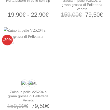
Sacca in pelle V25201 a
Portatessere in pelle con zip
grana grossa di Pelletteria
Veneta
Fascia
Il
Il
19,90
€
-
22,90
€
159,00
€
79,50
€
di
prezzo
pr
prezzo:
originale
at
da
era:
è:
19,90€
159,00€.
79
-30%
a
22,90€
Zaino in pelle V25204 a
grana grossa di Pelletteria
Veneta
Il
Il
159,00
€
79,50
€