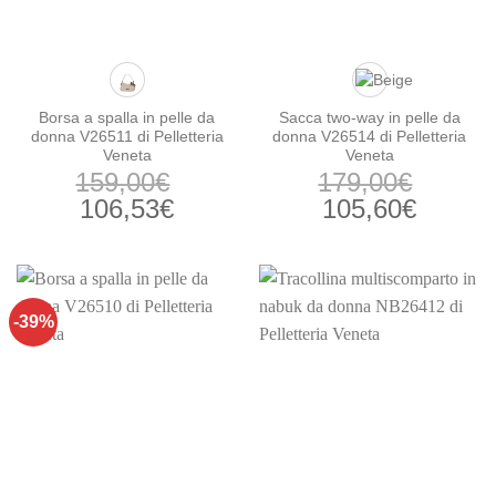
Borsa a spalla in pelle da
Sacca two-way in pelle da
donna V26511 di Pelletteria
donna V26514 di Pelletteria
Veneta
Veneta
159,00
€
179,00
€
Il
Il
Il
Il
106,53
€
105,60
€
prezzo
prezzo
prezzo
prezzo
originale
attuale
originale
attuale
era:
è:
era:
è:
159,00€.
106,53€.
179,00€.
105,60
-39%