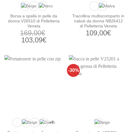
Borsa a spalla in pelle da
Tracollina multiscomparto in
donna V26510 di Pelletteria
nabuk da donna NB26412
Veneta
di Pelletteria Veneta
169,00
€
109,00
€
Il
Il
103,09
€
prezzo
prezzo
originale
attuale
era:
è:
169,00€.
103,09€.
-30%
+7