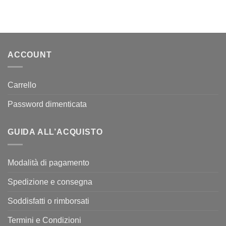
prezzo
prezzo
originale
attuale
era:
è:
159,00€.
79,50€.
ACCOUNT
Carrello
Password dimenticata
GUIDA ALL’ACQUISTO
Modalità di pagamento
Spedizione e consegna
Soddisfatti o rimborsati
Termini e Condizioni