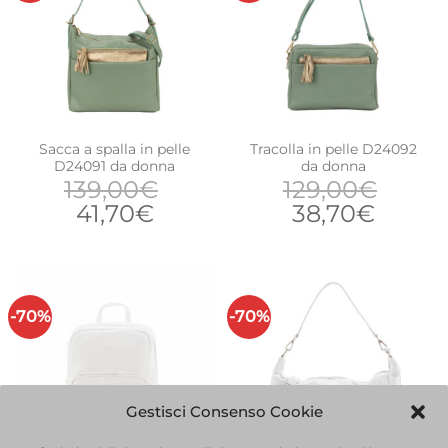
Sacca a spalla in pelle
Tracolla in pelle D24092
D24091 da donna
da donna
139,00
€
129,00
€
Il
Il
Il
Il
41,70
€
38,70
€
prezzo
prezzo
prezzo
prezz
originale
attuale
originale
attual
era:
è:
era:
è:
139,00€.
41,70€.
129,00€.
38,70
-70%
-70%
Gestisci Consenso Cookie