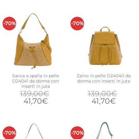
-70%
-70%
Sacca a spalla in pelle
Zaino in pelle D24040 da
D24041 da donna con
donna con inserti in juta
inserti in juta
139,00
€
139,00
€
Il
Il
Il
Il
41,70
€
41,70
€
prezzo
prezzo
prezzo
prezz
originale
attuale
originale
attual
era:
è:
era:
è:
139,00€.
41,70€.
139,00€.
41,70€
-70%
-70%