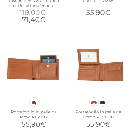
tasche V25478 da donna
uomo PFV1556
di Pelletteria Veneta
119,00
€
55,90
€
Il
Il
71,40
€
prezzo
prezzo
originale
attuale
era:
è:
119,00€.
71,40€.
Portafoglio in pelle da
Portafoglio in pelle da
uomo PFV1568
uomo PFV1570
55,90
€
55,90
€