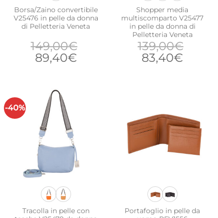
Borsa/Zaino convertibile
Shopper media
V25476 in pelle da donna
multiscomparto V25477
di Pelletteria Veneta
in pelle da donna di
Pelletteria Veneta
149,00
€
139,00
€
Il
Il
Il
Il
89,40
€
83,40
€
prezzo
prezzo
prezzo
prezz
originale
attuale
originale
attual
era:
è:
era:
è:
149,00€.
89,40€.
139,00€.
83,40
-40%
Tracolla in pelle con
Portafoglio in pelle da