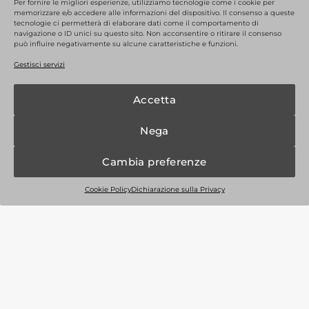
Per fornire le migliori esperienze, utilizziamo tecnologie come i cookie per
memorizzare e/o accedere alle informazioni del dispositivo. Il consenso a queste
tecnologie ci permetterà di elaborare dati come il comportamento di
Zaino in pelle stampata
Sacca a spalla in pelle
navigazione o ID unici su questo sito. Non acconsentire o ritirare il consenso
ST24001 da donna
stampata ST24002 da
può influire negativamente su alcune caratteristiche e funzioni.
donna
159,00
€
159,00
€
Gestisci servizi
Il
Il
Il
Il
47,70
€
47,70
€
prezzo
prezzo
prezzo
prezz
Accetta
originale
attuale
originale
attual
era:
è:
era:
è:
Nega
159,00€.
47,70€.
159,00€.
47,70
-70%
-70%
Cambia preferenze
Cookie Policy
Dichiarazione sulla Privacy
Bauletto in pelle D24103
Sacca a spalla D24101 in
da donna con manico
pelle da donna con
decorato
manico decorato
139,00
€
139,00
€