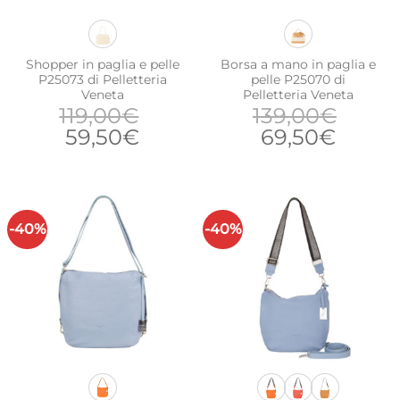
Shopper in paglia e pelle
Borsa a mano in paglia e
P25073 di Pelletteria
pelle P25070 di
Veneta
Pelletteria Veneta
119,00
€
139,00
€
Il
Il
Il
Il
59,50
€
69,50
€
prezzo
prezzo
prezzo
prezz
originale
attuale
originale
attual
era:
è:
era:
è:
119,00€.
59,50€.
139,00€.
69,50
-40%
-40%