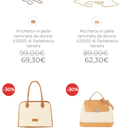
Pochette in pelle
Pochette in pelle
laminata da donna
laminata da donna
V25501 di Pelletteria
V25502 di Pelletteria
Veneta
Veneta
99,00
€
89,00
€
Il
Il
Il
Il
69,30
€
62,30
€
prezzo
prezzo
prezzo
prezz
originale
attuale
originale
attual
era:
è:
era:
è:
99,00€.
69,30€.
89,00€.
62,30
-30%
-30%